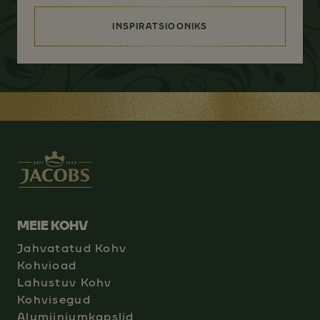
INSPIRATSIOONIKS
(MIDAGI ENAMAT KUI MAITSE )
MEIE KOHV
Jahvatatud Kohv
Kohvioad
Lahustuv Kohv
Kohvisegud
Alumiiniumkapslid