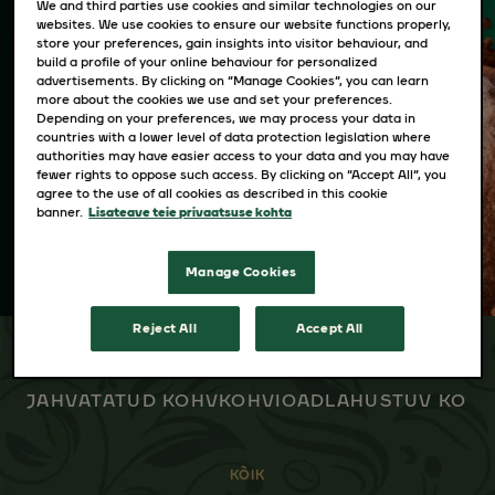
We and third parties use cookies and similar technologies on our
Nii maitsvalt mitmekesise kohvivaliku
websites. We use cookies to ensure our website functions properly,
loomiseks on vaja Jacobsi kohvimeistrite
store your preferences, gain insights into visitor behaviour, and
build a profile of your online behaviour for personalized
oskusi. Eelistad filterkohvi jahvatust või
advertisements. By clicking on “Manage Cookies”, you can learn
hoopis espresso intensiivsust. Valmista kohvi
more about the cookies we use and set your preferences.
Depending on your preferences, we may process your data in
just nii nagu sulle meeldib.
countries with a lower level of data protection legislation where
authorities may have easier access to your data and you may have
fewer rights to oppose such access. By clicking on “Accept All”, you
agree to the use of all cookies as described in this cookie
banner.
Lisateave teie privaatsuse kohta
Manage Cookies
Reject All
Accept All
JAHVATATUD KOHV
KOHVIOAD
LAHUSTUV KOH
KÕIK