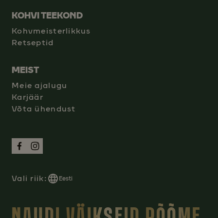
KOHVI TEEKOND
Kohvmeisterlikkus
Retseptid
MEIST
Meie ajalugu
Karjäär
Võta ühendust
Vali riik:
Eesti
NAUDI VÄIKSEID RÕÕME