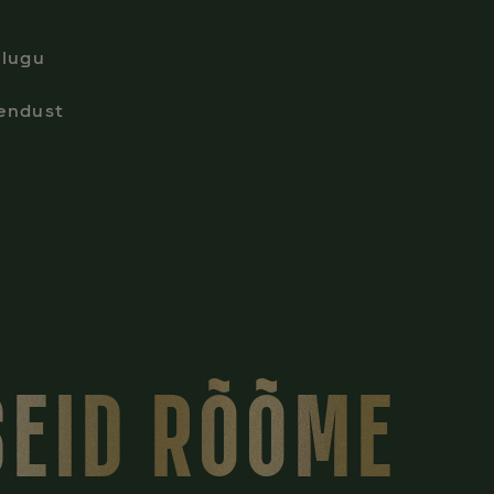
alugu
endust
SEID RÕÕME