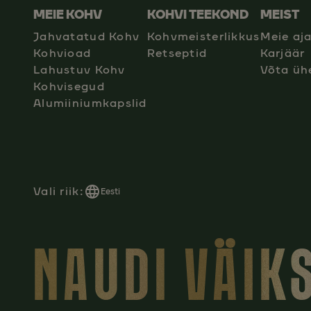
MEIE KOHV
KOHVI TEEKOND
MEIST
Jahvatatud Kohv
Kohvmeisterlikkus
Meie aj
Kohvioad
Retseptid
Karjäär
Lahustuv Kohv
Võta üh
Kohvisegud
Alumiiniumkapslid
Vali riik:
Eesti
NAUDI VÄIK