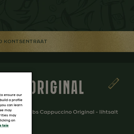
O KONTSENTRAAT
CINO ORIGINAL
 to ensure our
uild a profile
 you can learn
 we may
ijook Jacobs Cappuccino Original - lihtsalt
rities may
icking on
e teie