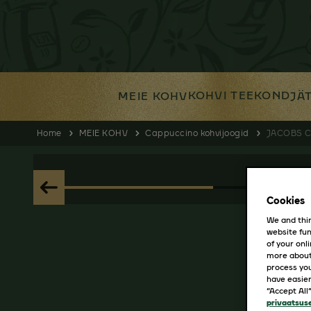
KOHVI TEEKOND
MEIE KOHV
JÄ
Home
MEIE KOHV
Cappuccino kohvijoogid
JACOBS C
Cookies
We and thir
website fun
of your onl
more about
process you
have easier
“Accept All
privaatsus