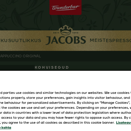
MEIST
TKUSUUTLIKKUS
ESPRESS
APPUCCINO ORIGINAL
KOHVISEGUD
JACOBS CAPPUC
d parties use cookies and similar technologies on our websites. We use cookies
ctions properly, store your preferences, gain insights into visitor behaviour, and b
ine behaviour for personalized advertisements. By clicking on “Manage Cookies”,
 the cookies we use and set your preferences. Depending on your preferences,
Mahedamaitseline tiheda vahuga kohv
r data in countries with a lower level of data protection legislation where autho
valmiv nauding!
 access to your data and you may have fewer rights to oppose such access. By cl
”, you agree to the use of all cookies as described in this cookie banner.
Lisateav
e kohta