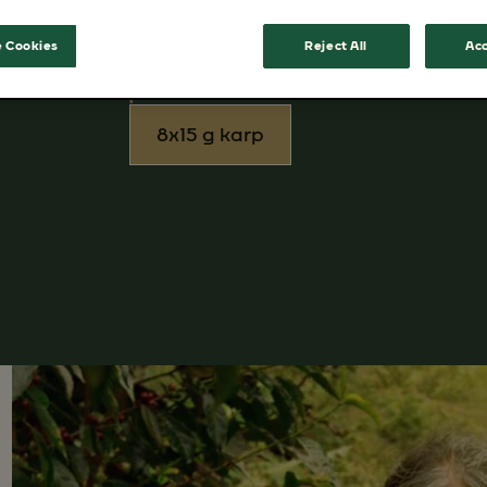
 Cookies
Reject All
Acc
pakend
8x15 g karp